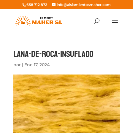
658 712 872
info@aislamientosmaher.com
lana-de-roca-insuflado
por
|
Ene 17, 2024