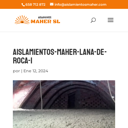
658 712 872
info@aislamientosmaher.com
Aislamientos-Maher-Lana-de-
roca-1
por
|
Ene 12, 2024